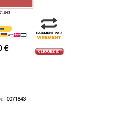
0 €
k: 0071843