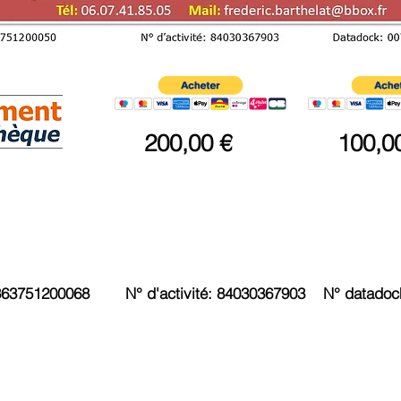
200,00 €
100,0
2363751200068 N° d'activité: 84030367903 N° datadoc