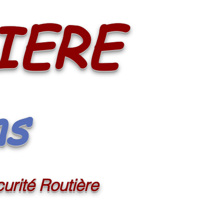
IERE
ns
urité Routière