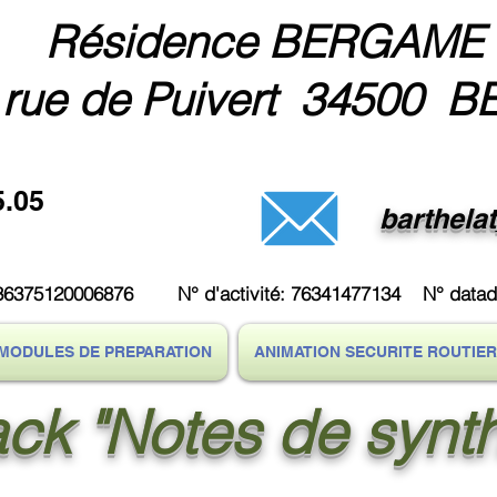
Résidence BERGAME
 rue de Puivert 34500 B
5.05
barthela
3236375120006876 N° d'activité: 76341477134 N° data
MODULES DE PREPARATION
ANIMATION SECURITE ROUTIE
ck "Notes de synt