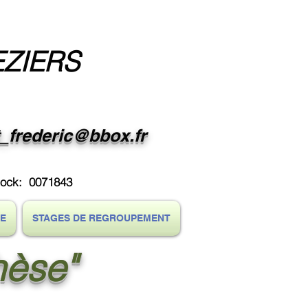
EZIERS
t_frederic@bbox.fr
dock: 0071843
RE
STAGES DE REGROUPEMENT
hèse"