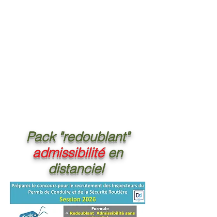
Pack "redoublant"
admissibilité
en
distanciel