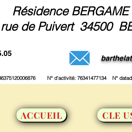
Résidence BERGAME
 rue de Puivert 34500 B
5.05
barthela
3236375120006876 N° d'activité: 76341477134 N° data
ACCUEIL
CLE U