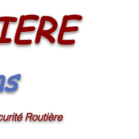
IERE
ns
urité Routière