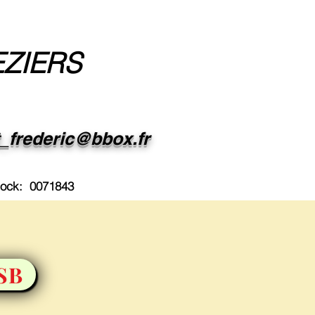
EZIERS
t_frederic@bbox.fr
dock: 0071843
SB