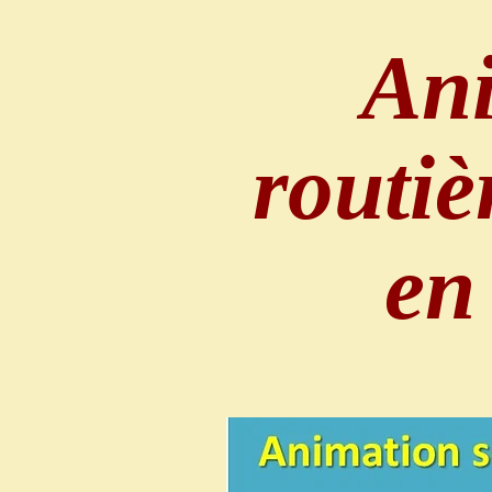
Ani
routiè
en