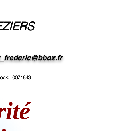
EZIERS
t_frederic@bbox.fr
dock: 0071843
ité