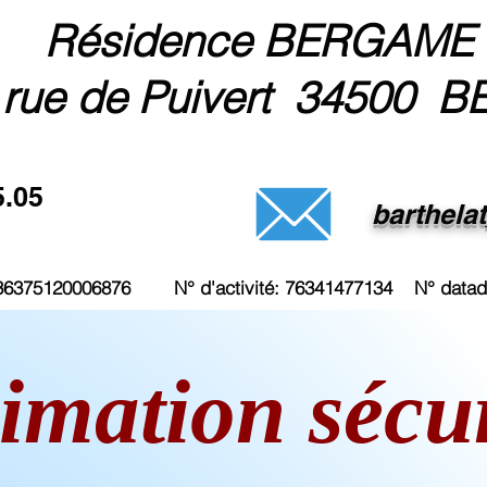
Résidence BERGAME
 rue de Puivert 34500 B
5.05
barthela
3236375120006876 N° d'activité: 76341477134 N° data
imation sécur