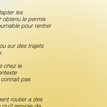
dapter les
r obtenu le permis
ournable pour rentrer
ou sur des trajets
x.
e chez le
ontexte
e connait pas
ent routier a des
 qu'il renvoie de