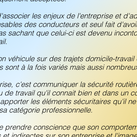
'associer les enjeux de l'entreprise et d'a
bles des conducteurs et seul fait d'avoi
as sachant que celui-ci est devenu incont
il.
n véhicule sur des trajets domicile-travail 
s sont à la fois variés mais aussi nombreu
prise, c'est communiquer la sécurité routièr
u de travail qu'il connait bien et dans un c
 apporter les éléments sécuritaires qu'il n
sa catégorie professionnelle.
ire prendre conscience que son comportem
t indirectes sur son entreprise et l'image