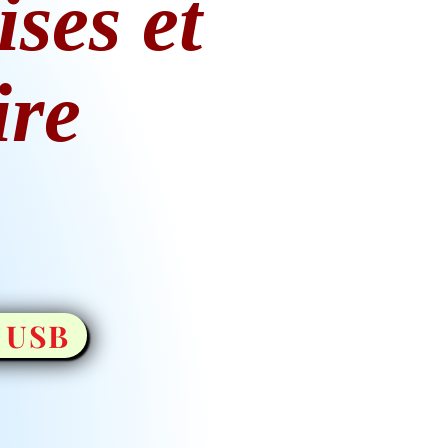
ises et
ire
 USB