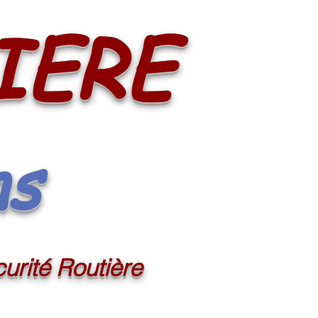
IERE
ns
urité Routière