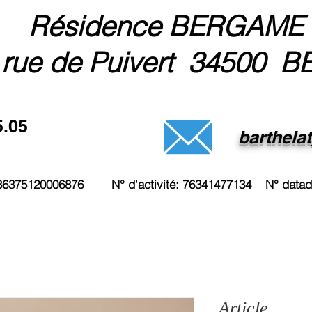
Résidence BERGAME
 rue de Puivert 34500 B
5.05
barthela
3236375120006876 N° d'activité: 76341477134 N° data
Article