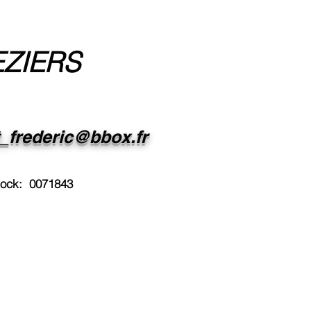
EZIERS
t_frederic@bbox.fr
dock: 0071843