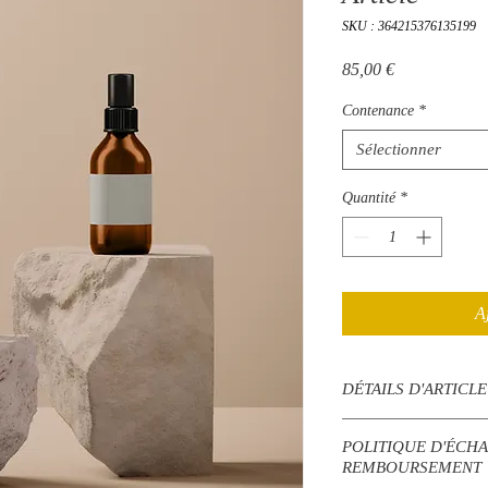
SKU : 364215376135199
Prix
85,00 €
Contenance
*
Sélectionner
Quantité
*
A
DÉTAILS D'ARTICLE
Détails d'article. Saisiss
POLITIQUE D'ÉCHA
taille, matière et autre
REMBOURSEMENT
idéal pour expliquer les