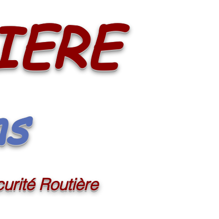
IERE
ns
urité Routière