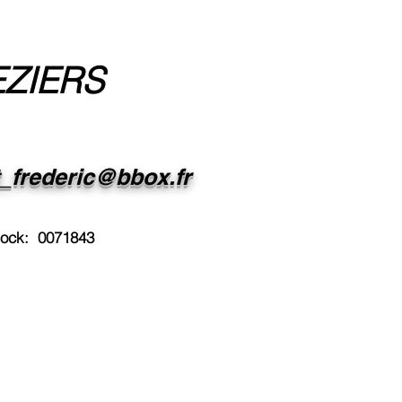
EZIERS
t_frederic@bbox.fr
dock: 0071843