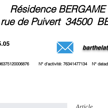
Résidence BERGAME
 rue de Puivert 34500 B
5.05
barthela
3236375120006876 N° d'activité: 76341477134 N° data
Article