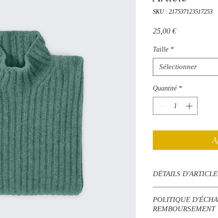
SKU : 217537123517253
Prix
25,00 €
Taille
*
Sélectionner
Quantité
*
A
DÉTAILS D'ARTICLE
Détails d'article. Saisiss
POLITIQUE D'ÉCHA
taille, matière et autre
REMBOURSEMENT
idéal pour expliquer les