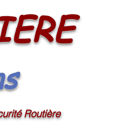
IERE
ns
urité Routière